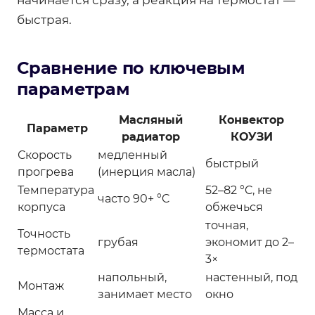
быстрая.
Сравнение по ключевым
параметрам
Масляный
Конвектор
Параметр
радиатор
КОУЗИ
Скорость
медленный
быстрый
прогрева
(инерция масла)
Температура
52–82 °C, не
часто 90+ °C
корпуса
обжечься
точная,
Точность
грубая
экономит до 2–
термостата
3×
напольный,
настенный, под
Монтаж
занимает место
окно
Масса и