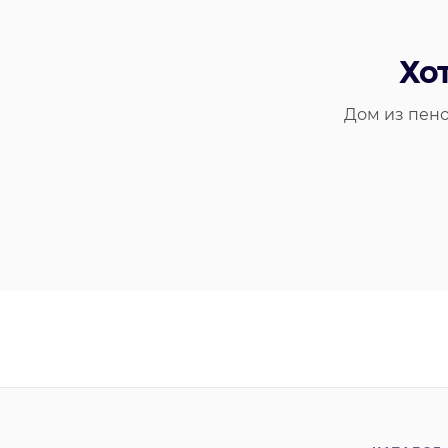
Хо
Дом из пено