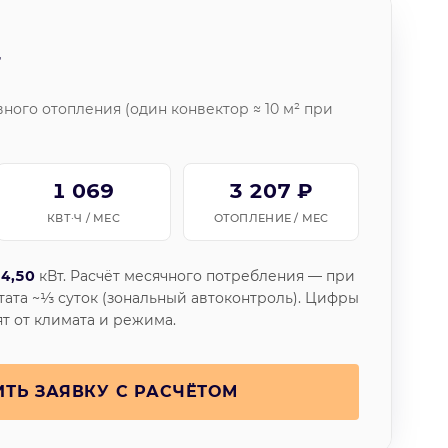
т
ного отопления (один конвектор ≈ 10 м² при
1 069
3 207 ₽
КВТ·Ч / МЕС
ОТОПЛЕНИЕ / МЕС
ь
4,50
кВт. Расчёт месячного потребления — при
тата ~⅓ суток (зональный автоконтроль). Цифры
т от климата и режима.
ИТЬ ЗАЯВКУ С РАСЧЁТОМ