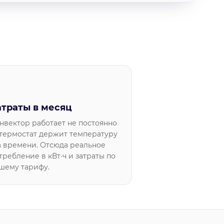
3
атраты в месяц
нвектор работает не постоянно
термостат держит температуру
 времени. Отсюда реальное
требление в кВт·ч и затраты по
шему тарифу.