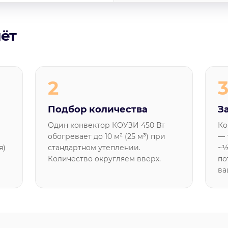
чёт
2
Подбор количества
З
Один конвектор КОУЗИ 450 Вт
Ко
обогревает до 10 м² (25 м³) при
— 
я)
стандартном утеплении.
~⅓
Количество округляем вверх.
по
ва