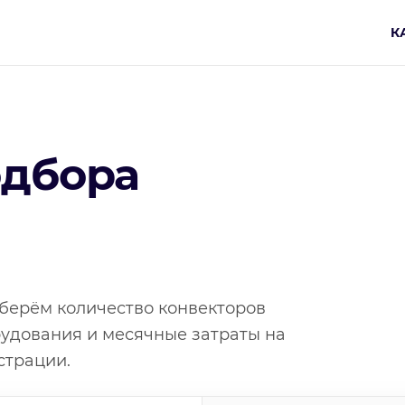
К
одбора
берём количество конвекторов
рудования и месячные затраты на
страции.